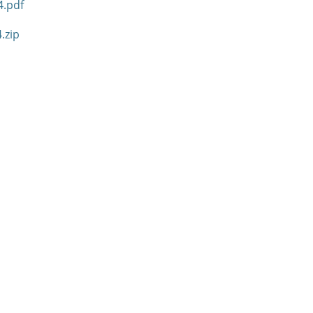
4.pdf
.zip